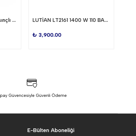
200 Bar Sıcak-Soğuk Basınçlı Yıkama Makinesi Tahawash
LUTİAN LT2161 1400 W 110 BAR BASINÇLI SOĞUK YIKAMA MAKİNESİ
₺ 3,900.00
₺ 7
ipay Güvencesiyle Güvenli Ödeme
E-Bülten Aboneliği