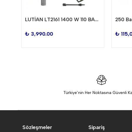
RoyalChem Ağır Kir Temizleyici | Güçlü Yağ, Gres ve Zift Çözücü | Endüstriyel Konsantre Temizlik 5 KG
LUTİAN LT2161 1400 W 110 BAR BASINÇLI YIKAMA MAKİNESİ
₺ 3,990.00
₺ 115,
Türkiye’nin Her Noktasına Güvenli K
Sözleşmeler
Sipariş