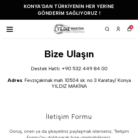
KONYA'DAN TÜRKIYENIN HER YERINE
GÖNDERIM SAĞLIYORUZ !
0
Bize Ulaşın
Destek Hattı: +90 532 449 84 00
Adres
: Fevziçakmak mah. 10504 sk. no 3 Karatay/ Konya
YILDIZ MAKİNA
İletişim Formu
​Görüş, öneri ya da şikayetiniz paylaşmak isterseniz, "İletişim
Formu"nu doldurarak bize ulaştırabilirsiniz.