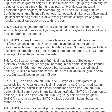
uygun ve varsa garanti belgeleri, kullanım kılavuzları işin gereği olan bilgi ve
belgeler ile teslim etmeyi, her türlü ayıptan arî olarak yasal mevzuat
gereklerine göre sağlam, standartlara uygun bir şekilde işi doğruluk ve
dürüstlük esasları dâhilinde ifa etmeyi, hizmet kalitesini koruyup yükseltmeyi,
işin ifası sırasında gerekli dikkat ve özeni göstermeyi, ihtiyat ve öngörü ile
hareket etmeyi kabul, beyan ve taahhüt eder.
9.4.
SATICI, sözleşmeden doğan ifa yükümlülüğünün süresi dolmadan
ALICI’yı bilgilendirmek ve açıkça onayını almak suretiyle eşit kalite ve fiyatta
farklı bir ürün tedarik edebilir.
9.5.
SATICI, sipariş konusu ürün veya hizmetin yerine getirilmesinin
imkânsızlaşması halinde sözleşme konusu yükümlülüklerini yerine
getiremezse, bu durumu, öğrendiği tarihten itibaren 3 gün içinde yazılı olarak
tüketiciye bildireceğini, 14 günlük süre içinde toplam bedeli ALICI’ya iade
edeceğini kabul, beyan ve taahhüt eder.
9.6.
ALICI, Sözleşme konusu ürünün teslimatı için işbu Sözleşme’yi
elektronik ortamda teyit edeceğini, herhangi bir nedenle sözleşme konusu
ürün bedelinin ödenmemesi ve/veya banka kayıtlarında iptal edilmesi
halinde, SATICI’nın sözleşme konusu ürünü teslim yükümlülüğünün sona
ereceğini kabul, beyan ve taahhüt eder.
9.7.
ALICI, Sözleşme konusu ürünün ALICI veya ALICI’nın gösterdiği
adresteki kişi ve/veya kuruluşa tesliminden sonra ALICI'ya ait kredi kartının
yetkisiz kişilerce haksız kullanılması sonucunda sözleşme konusu ürün
bedelinin ilgili banka veya finans kuruluşu tarafından SATICI'ya ödenmemesi
halinde, ALICI Sözleşme konusu ürünü 3 gün içerisinde nakliye gideri
SATICI’ya ait olacak şekilde SATICI’ya iade edeceğini kabul, beyan ve
taahhüt eder.
9.8.
SATICI, tarafların iradesi dışında gelişen, önceden öngörülemeyen ve