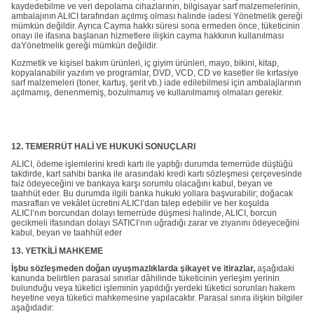
kaydedebilme ve veri depolama cihazlarının, bilgisayar sarf malzemelerinin,
ambalajının ALICI tarafından açılmış olması halinde iadesi Yönetmelik gereği
mümkün değildir. Ayrıca Cayma hakkı süresi sona ermeden önce, tüketicinin
onayı ile ifasına başlanan hizmetlere ilişkin cayma hakkının kullanılması
daYönetmelik gereği mümkün değildir.
Kozmetik ve kişisel bakım ürünleri, iç giyim ürünleri, mayo, bikini, kitap,
kopyalanabilir yazılım ve programlar, DVD, VCD, CD ve kasetler ile kırtasiye
sarf malzemeleri (toner, kartuş, şerit vb.) iade edilebilmesi için ambalajlarının
açılmamış, denenmemiş, bozulmamış ve kullanılmamış olmaları gerekir.
12. TEMERRÜT HALİ VE HUKUKİ SONUÇLARI
ALICI, ödeme işlemlerini kredi kartı ile yaptığı durumda temerrüde düştüğü
takdirde, kart sahibi banka ile arasındaki kredi kartı sözleşmesi çerçevesinde
faiz ödeyeceğini ve bankaya karşı sorumlu olacağını kabul, beyan ve
taahhüt eder. Bu durumda ilgili banka hukuki yollara başvurabilir; doğacak
masrafları ve vekâlet ücretini ALICI’dan talep edebilir ve her koşulda
ALICI’nın borcundan dolayı temerrüde düşmesi halinde, ALICI, borcun
gecikmeli ifasından dolayı SATICI’nın uğradığı zarar ve ziyanını ödeyeceğini
kabul, beyan ve taahhüt eder
13. YETKİLİ MAHKEME
İşbu sözleşmeden doğan uyuşmazlıklarda şikayet ve itirazlar,
aşağıdaki
kanunda belirtilen parasal sınırlar dâhilinde tüketicinin yerleşim yerinin
bulunduğu veya tüketici işleminin yapıldığı yerdeki tüketici sorunları hakem
heyetine veya tüketici mahkemesine yapılacaktır. Parasal sınıra ilişkin bilgiler
aşağıdadır: