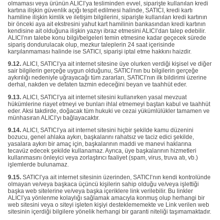
olmaması veya ürünün ALICI’ya tesliminden evvel, siparişte kullanılan kredi
kartına ilişkin güvenlik açığı tespit edilmesi halinde, SATICI, kredi kartı
hamiline ilişkin kimlik ve iletişim bilgilerini, siparişte kullanılan kredi kartının
bir önceki aya ait ekstresini yahut kart hamilinin bankasından kredi kartının
kendisine ait olduğuna ilişkin yazıyı ibraz etmesini ALICI’dan talep edebilir.
ALICI’nın talebe konu bilgi/belgeleri temin etmesine kadar geçecek sürede
sipariş dondurulacak olup, mezkur taleplerin 24 saat içerisinde
karşılanmaması halinde ise SATICI, siparişi iptal etme hakkını haizdir.
9.12.
ALICI, SATICI’ya ait internet sitesine üye olurken verdiği kişisel ve diğer
sair bilgilerin gerçeğe uygun olduğunu, SATICI’nın bu bilgilerin gerçeğe
aykırılığı nedeniyle uğrayacağı tüm zararları, SATICI’nın ilk bildirimi üzerine
derhal, nakden ve defaten tazmin edeceğini beyan ve taahhüt eder.
9.13.
ALICI, SATICI’ya ait internet sitesini kullanırken yasal mevzuat
hükümlerine riayet etmeyi ve bunları ihlal etmemeyi baştan kabul ve taahhüt
eder. Aksi takdirde, doğacak tüm hukuki ve cezai yükümlülükler tamamen ve
münhasıran ALICI’yı bağlayacaktır.
9.14.
ALICI, SATICI’ya ait internet sitesini hiçbir şekilde kamu düzenini
bozucu, genel ahlaka aykırı, başkalarını rahatsız ve taciz edici şekilde,
yasalara aykırı bir amaç için, başkalarının maddi ve manevi haklarına
tecavüz edecek şekilde kullanamaz. Ayrıca, üye başkalarının hizmetleri
kullanmasını önleyici veya zorlaştırıcı faaliyet (spam, virus, truva atı, vb.)
işlemlerde bulunamaz.
9.15.
SATICI’ya ait internet sitesinin üzerinden, SATICI’nın kendi kontrolünde
olmayan ve/veya başkaca üçüncü kişilerin sahip olduğu ve/veya işlettiği
başka web sitelerine ve/veya başka içeriklere link verilebilir. Bu linkler
ALICI’ya yönlenme kolaylığı sağlamak amacıyla konmuş olup herhangi bir
web sitesini veya o siteyi işleten kişiyi desteklememekte ve Link verilen web
sitesinin içerdiği bilgilere yönelik herhangi bir garanti niteliği taşımamaktadır.