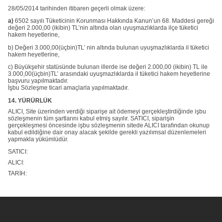
28/05/2014 tarihinden itibaren geçerli olmak üzere:
a)
6502 sayılı Tüketicinin Korunması Hakkında Kanun’un 68. Maddesi gereği
değeri 2.000,00 (ikibin) TL’nin altında olan uyuşmazlıklarda ilçe tüketici
hakem heyetlerine,
b) Değeri 3.000,00(üçbin)TL’ nin altında bulunan uyuşmazlıklarda il tüketici
hakem heyetlerine,
c) Büyükşehir statüsünde bulunan illerde ise değeri 2.000,00 (ikibin) TL ile
3.000,00(üçbin)TL’ arasındaki uyuşmazlıklarda il tüketici hakem heyetlerine
başvuru yapılmaktadır.
İşbu Sözleşme ticari amaçlarla yapılmaktadır.
14. YÜRÜRLÜK
ALICI, Site üzerinden verdiği siparişe ait ödemeyi gerçekleştirdiğinde işbu
sözleşmenin tüm şartlarını kabul etmiş sayılır. SATICI, siparişin
gerçekleşmesi öncesinde işbu sözleşmenin sitede ALICI tarafından okunup
kabul edildiğine dair onay alacak şekilde gerekli yazılımsal düzenlemeleri
yapmakla yükümlüdür.
SATICI:
ALICI:
TARİH: