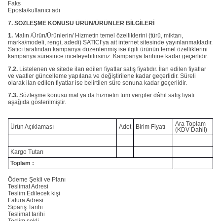
Faks
Eposta/kullanıcı adı
7. SÖZLEŞME KONUSU ÜRÜN/ÜRÜNLER BİLGİLERİ
1.
Malın /Ürün/Ürünlerin/ Hizmetin temel özelliklerini (türü, miktarı,
marka/modeli, rengi, adedi) SATICI’ya ait internet sitesinde yayınlanmaktadır.
Satıcı tarafından kampanya düzenlenmiş ise ilgili ürünün temel özelliklerini
kampanya süresince inceleyebilirsiniz. Kampanya tarihine kadar geçerlidir.
7.2.
Listelenen ve sitede ilan edilen fiyatlar satış fiyatıdır. İlan edilen fiyatlar
ve vaatler güncelleme yapılana ve değiştirilene kadar geçerlidir. Süreli
olarak ilan edilen fiyatlar ise belirtilen süre sonuna kadar geçerlidir.
7.3.
Sözleşme konusu mal ya da hizmetin tüm vergiler dâhil satış fiyatı
aşağıda gösterilmiştir.
Ara Toplam
Ürün Açıklaması
Adet
Birim Fiyatı
(KDV Dahil)
Kargo Tutarı
Toplam :
Ödeme Şekli ve Planı
Teslimat Adresi
Teslim Edilecek kişi
Fatura Adresi
Sipariş Tarihi
Teslimat tarihi
Teslim şekli