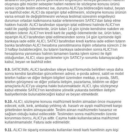
tarafların borçlarını yerine getirmesini engelleyici ve/veya geciktirici hallerin
oluşması gibi mücbir sebepler halleri nedeni ile sözleşme konusu ürünü
süresi içinde teslim edemez ise, durumu ALICI'ya bildireceğini kabul, beyan
ve taahhüt eder. ALICI da siparişin iptal edilmesini, sözleşme konusu ürünün
varsa emsali ile değiştirilmesini ve/veya teslimat süresinin engelleyici
durumun ortadan kalkmasına kadar ertelenmesini SATICI’dan talep etme
hakkını haizdir. ALICI tarafından siparişin iptal edilmesi halinde ALICI’nın
nakit ile yaptığı ödemelerde, ürün tutarı 14 gün içinde kendisine nakden ve
defaten ödenir. ALICI’nın kredi kartı ile yaptığı ödemelerde ise, ürün tutarı,
siparişin ALICI tarafından iptal edilmesinden sonra 14 gün içerisinde ilgili
bankaya iade edilir. ALICI, SATICI tarafından kredi kartına iade edilen tutarın
banka tarafından ALICI hesabına yansıtılmasına ilişkin ortalama sürecin 2 ile
3 haftayı bulabileceğini, bu tutarın bankaya iadesinden sonra ALICI’nın
hesaplarına yansıması halinin tamamen banka işlem süreci ile ilgili
olduğundan, ALICI, olası gecikmeler için SATICI’yı sorumlu tutamayacağını
kabul, beyan ve taahhüt eder.
9.9.
SATICININ, ALICI tarafından siteye kayıt formunda belirtilen veya daha
sonra kendisi tarafından güncellenen adresi, e-posta adresi, sabit ve mobil
telefon hatları ve diğer iletişim bilgileri üzerinden mektup, e-posta, SMS,
telefon görüşmesi ve diğer yollarla iletişim, pazarlama, bildirim ve diğer
amaçlarla ALICI’ya ulaşma hakkı bulunmaktadır. ALICI, işbu sözleşmeyi
kabul etmekle SATICI’nın kendisine yönelik yukarıda belirtilen iletişim
faaliyetlerinde bulunabileceğini kabul ve beyan etmektedir.
9.10.
ALICI, sözleşme konusu mal/hizmeti teslim almadan önce muayene
edecek; ezik, kırık, ambalajı yırtılmış vb. hasarlı ve ayıplı mal/hizmeti kargo
şirketinden teslim almayacaktır. Teslim alınan mal/hizmetin hasarsız ve
sağlam olduğu kabul edilecektir. Teslimden sonra mal/hizmetin özenle
korunması borcu, ALICI’ya aittir. Cayma hakkı kullanılacaksa mal/hizmet
kullanılmamalıdır. Fatura iade edilmelidir.
9.11.
ALICI ile sipariş esnasında kullanılan kredi kartı hamilinin aynı kişi