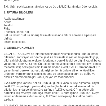
7.4.
Ürün sevkiyat masrafı olan kargo ücreti ALICI tarafından ödenecektir.
8
. FATURA BİLGİLERİ
Ad/Soyad/Unvan
Adres
Telefon
Faks
Eposta/kullanıcı adı
Fatura teslim :Fatura sipariş teslimatı sırasında fatura adresine sipariş ile
birlikte
teslim edilecektir.
9. GENEL HÜKÜMLER
9.1.
ALICI, SATICI’ya ait internet sitesinde sözleşme konusu ürünün temel
nitelikleri, satış fiyatı ve ödeme şekli ile teslimata ilişkin ön bilgileri okuyup,
bilgi sahibi olduğunu, elektronik ortamda gerekli teyidi verdiğini kabul, beyan
ve taahhüt eder. ALICI’nın; Ön Bilgilendirmeyi elektronik ortamda teyit etmesi,
mesafeli satış sözleşmesinin kurulmasından evvel, SATICI tarafından ALICI'
ya verilmesi gereken adresi, siparişi verilen ürünlere ait temel özellikleri,
ürünlerin vergiler dâhil fiyatını, ödeme ve teslimat bilgilerini de doğru ve
eksiksiz olarak edindiğini kabul, beyan ve taahhüt eder.
9.2.
Sözleşme konusu her bir ürün, 30 günlük yasal süreyi aşmamak kaydı
ile ALICI' nın yerleşim yeri uzaklığına bağlı olarak internet sitesindeki ön
bilgiler kısmında belirtilen süre zarfında ALICI veya ALICI’nın gösterdiği
adresteki kişi ve/veya kuruluşa teslim edilir. Bu süre içinde ürünün ALICI’ya
teslim edilememesi durumunda, ALICI’nın sözleşmeyi feshetme hakkı
saklıdır.
9.3.
SATICI, Sözleşme konusu ürünü eksiksiz, siparişte belirtilen niteliklere