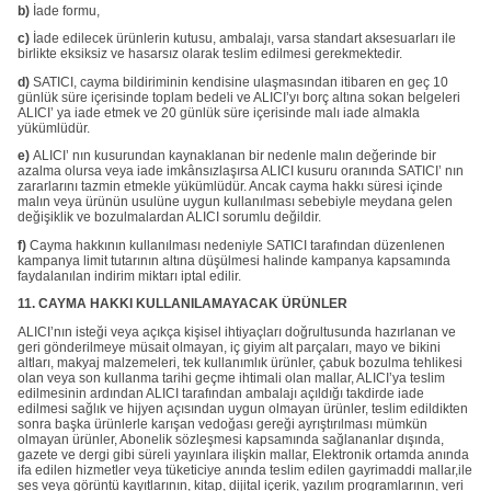
b)
İade formu,
c)
İade edilecek ürünlerin kutusu, ambalajı, varsa standart aksesuarları ile
birlikte eksiksiz ve hasarsız olarak teslim edilmesi gerekmektedir.
d)
SATICI, cayma bildiriminin kendisine ulaşmasından itibaren en geç 10
günlük süre içerisinde toplam bedeli ve ALICI’yı borç altına sokan belgeleri
ALICI’ ya iade etmek ve 20 günlük süre içerisinde malı iade almakla
yükümlüdür.
e)
ALICI’ nın kusurundan kaynaklanan bir nedenle malın değerinde bir
azalma olursa veya iade imkânsızlaşırsa ALICI kusuru oranında SATICI’ nın
zararlarını tazmin etmekle yükümlüdür. Ancak cayma hakkı süresi içinde
malın veya ürünün usulüne uygun kullanılması sebebiyle meydana gelen
değişiklik ve bozulmalardan ALICI sorumlu değildir.
f)
Cayma hakkının kullanılması nedeniyle SATICI tarafından düzenlenen
kampanya limit tutarının altına düşülmesi halinde kampanya kapsamında
faydalanılan indirim miktarı iptal edilir.
11. CAYMA HAKKI KULLANILAMAYACAK ÜRÜNLER
ALICI’nın isteği veya açıkça kişisel ihtiyaçları doğrultusunda hazırlanan ve
geri gönderilmeye müsait olmayan, iç giyim alt parçaları, mayo ve bikini
altları, makyaj malzemeleri, tek kullanımlık ürünler, çabuk bozulma tehlikesi
olan veya son kullanma tarihi geçme ihtimali olan mallar, ALICI’ya teslim
edilmesinin ardından ALICI tarafından ambalajı açıldığı takdirde iade
edilmesi sağlık ve hijyen açısından uygun olmayan ürünler, teslim edildikten
sonra başka ürünlerle karışan vedoğası gereği ayrıştırılması mümkün
olmayan ürünler, Abonelik sözleşmesi kapsamında sağlananlar dışında,
gazete ve dergi gibi süreli yayınlara ilişkin mallar, Elektronik ortamda anında
ifa edilen hizmetler veya tüketiciye anında teslim edilen gayrimaddi mallar,ile
ses veya görüntü kayıtlarının, kitap, dijital içerik, yazılım programlarının, veri