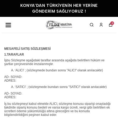
KONYA'DAN TÜRKIYENIN HER YERINE
GÖNDERIM SAĞLIYORUZ !
0
MESAFELİ SATIŞ SÖZLEŞMESİ
1.TARAFLAR
İşbu Sözleşme aşağıdaki taraflar arasında aşağıda belirtilen hüküm ve
şartlar çerçevesinde imzalanmıştır.
‘ALICI’ ; (sözleşmede bundan sonra "ALICI" olarak anılacaktır)
AD- SOYAD:
ADRES:
‘SATICI’ ; (sözleşmede bundan sonra "SATICI" olarak anılacaktır)
AD- SOYAD:
ADRES:
İş bu sözleşmeyi kabul etmekle ALICI, sözleşme konusu siparişi onayladığı
takdirde sipariş konusu bedeli ve varsa kargo ücreti, vergi gibi belirtilen ek
ücretleri ödeme yükümlülüğü altına gireceğini ve bu konuda
bilgilendirildiğini peşinen kabul eder.