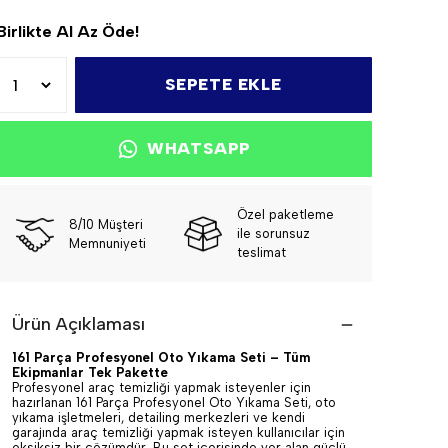
Birlikte Al Az Öde!
SEPETE EKLE
WHATSAPP
Özel paketleme
8/10 Müşteri
ile sorunsuz
Memnuniyeti
teslimat
Ürün Açıklaması
161 Parça Profesyonel Oto Yıkama Seti – Tüm
Ekipmanlar Tek Pakette
Profesyonel araç temizliği yapmak isteyenler için
hazırlanan 161 Parça Profesyonel Oto Yıkama Seti, oto
yıkama işletmeleri, detailing merkezleri ve kendi
garajında araç temizliği yapmak isteyen kullanıcılar için
eksiksiz bir çözümdür. Bu set içerisinde yer alan güçlü