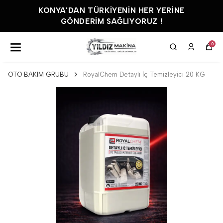
KONYA'DAN TÜRKIYENIN HER YERINE
GÖNDERIM SAĞLIYORUZ !
0
OTO BAKIM GRUBU
RoyalChem Detaylı İç Temizleyici 20 KG